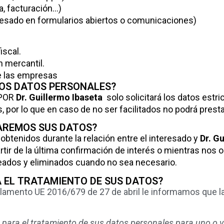
, facturación…)
teresado en formularios abiertos o comunicaciones)
iscal.
n mercantil.
de las empresas
LOS DATOS PERSONALES?
 POR
Dr. Guillermo Ibaseta
solo solicitará los datos estr
s, por lo que en caso de no ser facilitados no podrá presta
AREMOS SUS DATOS?
btenidos durante la relación entre el interesado y
Dr. G
tir de la última confirmación de interés o mientras nos o
ados y eliminados cuando no sea necesario.
A EL TRATAMIENTO DE SUS DATOS?
glamento UE 2016/679 de 27 de abril le informamos que la
 para el tratamiento de sus datos personales para uno o va