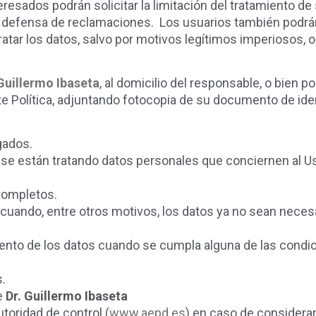
eresados podrán solicitar la limitación del tratamiento 
la defensa de reclamaciones. Los usuarios también podrá
ratar los datos, salvo por motivos legítimos imperiosos, o
 Guillermo Ibaseta
, al domicilio del responsable, o bien 
te Política, adjuntando fotocopia de su documento de id
gados.
se están tratando datos personales que conciernen al Us
ncompletos.
 cuando, entre otros motivos, los datos ya no sean neces
miento de los datos cuando se cumpla alguna de las condi
s.
e
Dr. Guillermo Ibaseta
toridad de control (
www.aepd.es
) en caso de considera