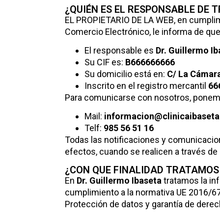
¿QUIÉN ES EL RESPONSABLE DE 
EL PROPIETARIO DE LA WEB, en cumplimien
Comercio Electrónico, le informa de que
El responsable es
Dr. Guillermo I
Su CIF es:
B666666666
Su domicilio está en:
C/ La Cámara,
Inscrito en el registro mercantil
66
Para comunicarse con nosotros, ponemo
Mail:
informacion@clinicaibaset
Telf:
985 56 51 16
Todas las notificaciones y comunicacio
efectos, cuando se realicen a través de 
¿CON QUE FINALIDAD TRATAMOS
En
Dr. Guillermo Ibaseta
tratamos la in
cumplimiento a la normativa UE 2016/67
Protección de datos y garantía de derec